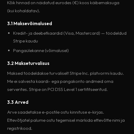
Kõik hinnad on näidatud eurodes (€) koos käibemaksuga
(kui kohaldatav).
3.1 Maksevõimalused
Krediit- ja deebetkaardid (Visa, Mastercard) — töödeldud
Stripe kaudu
Pangaülekanne (võimalusel)
3.2 Makseturvalisus
Maksed töödeldakse turvaliselt Stripe Inc. platvormi kaudu.
Me ei salvesta kaardi- ega pangakonto andmeid oma
serverites. Stripe on PCI DSS Level 1 sertifitseeritud.
3.3 Arved
Arve saadetakse e-postile ostu kinnituse e-kirjas.
Ettevõtjatel palume ostu tegemisel märkida ettevõtte nimi ja
registrikood.