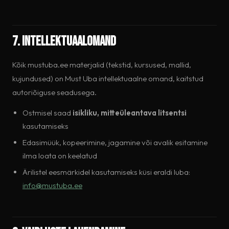
7. Intellektuaalomand
Kõik mustuba.ee materjalid (tekstid, kursused, mallid,
kujundused) on Must Uba intellektuaalne omand, kaitstud
autoriõiguse seadusega.
Ostmisel saad
isikliku, mitteüleantava litsentsi
kasutamiseks
Edasimüük, kopeerimine, jagamine või avalik esitamine
ilma loata on keelatud
Ärilistel eesmärkidel kasutamiseks küsi eraldi luba:
info@mustuba.ee