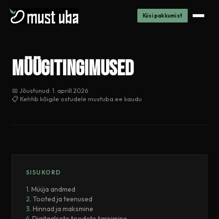
Küsi pakkumist
Müügi­tingimused
📅 Jõustunud: 1. aprill 2026
📋 Kehtib kõigile ostudele mustuba.ee kaudu
SISUKORD
Müüja andmed
Tooted ja teenused
Hinnad ja maksmine
Digitaalsete toodete tarnimine