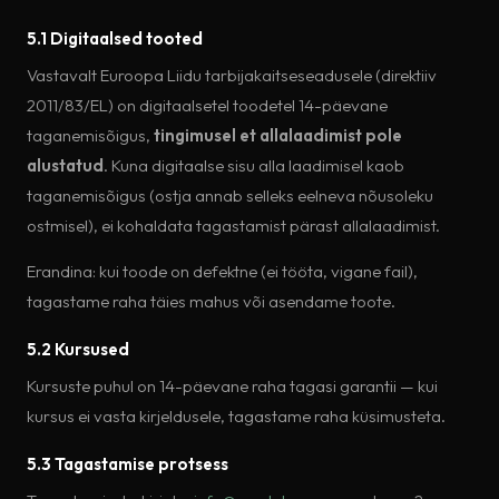
5.1 Digitaalsed tooted
Vastavalt Euroopa Liidu tarbijakaitseseadusele (direktiiv
2011/83/EL) on digitaalsetel toodetel 14-päevane
taganemisõigus,
tingimusel et allalaadimist pole
alustatud
. Kuna digitaalse sisu alla laadimisel kaob
taganemisõigus (ostja annab selleks eelneva nõusoleku
ostmisel), ei kohaldata tagastamist pärast allalaadimist.
Erandina: kui toode on defektne (ei tööta, vigane fail),
tagastame raha täies mahus või asendame toote.
5.2 Kursused
Kursuste puhul on 14-päevane raha tagasi garantii — kui
kursus ei vasta kirjeldusele, tagastame raha küsimusteta.
5.3 Tagastamise protsess