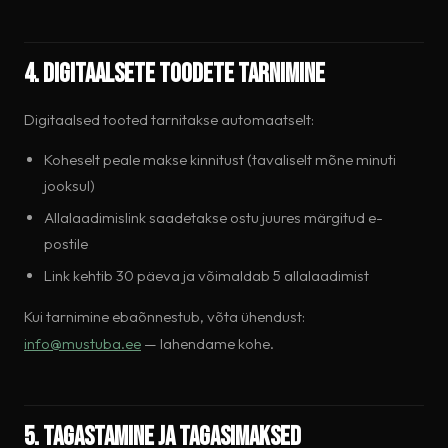
4. Digitaalsete toodete tarnimine
Digitaalsed tooted tarnitakse automaatselt:
Koheselt peale makse kinnitust (tavaliselt mõne minuti
jooksul)
Allalaadimislink saadetakse ostu juures märgitud e-
postile
Link kehtib 30 päeva ja võimaldab 5 allalaadimist
Kui tarnimine ebaõnnestub, võta ühendust:
info@mustuba.ee
— lahendame kohe.
5. Tagastamine ja tagasimaksed