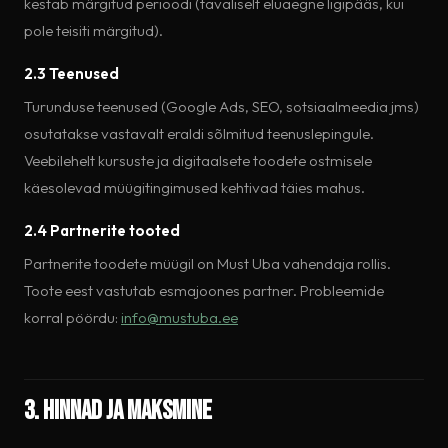
kestab märgitud perioodi (tavaliselt eluaegne ligipääs, kui
pole teisiti märgitud).
2.3 Teenused
Turunduse teenused (Google Ads, SEO, sotsiaalmeedia jms)
osutatakse vastavalt eraldi sõlmitud teenuslepingule.
Veebilehelt kursuste ja digitaalsete toodete ostmisele
käesolevad müügitingimused kehtivad täies mahus.
2.4 Partnerite tooted
Partnerite toodete müügil on Must Uba vahendaja rollis.
Toote eest vastutab esmajoones partner. Probleemide
korral pöördu:
info@mustuba.ee
3. Hinnad ja maksmine