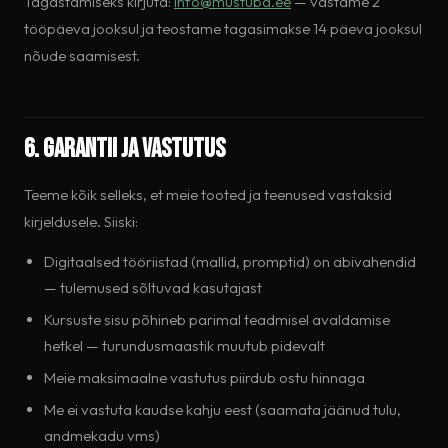
Tagastamiseks kirjuta:
info@mustuba.ee
— vastame 2
tööpäeva jooksul ja teostame tagasimakse 14 päeva jooksul
nõude saamisest.
6. Garantii ja vastutus
Teeme kõik selleks, et meie tooted ja teenused vastaksid
kirjeldusele. Siiski:
Digitaalsed tööriistad (mallid, promptid) on abivahendid
— tulemused sõltuvad kasutajast
Kursuste sisu põhineb parimal teadmisel avaldamise
hetkel — turundusmaastik muutub pidevalt
Meie maksimaalne vastutus piirdub ostu hinnaga
Me ei vastuta kaudse kahju eest (saamata jäänud tulu,
andmekadu vms)