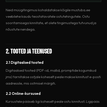
Neid müügitingimusi kohaldatakse kõigile mustuba.ee
veebilehe kaudu teostatavatele ostutehingutele. Ostu
sooritamisega kinnitate, et olete tingimustega tutvunud ja
nõustute nendega.
2. Tooted ja teenused
2.1 Digitaalsed tooted
Digitaalsed tooted (PDF-id, mallid, promptide kogumikud
jms) tarnitakse ostjale koheselt peale makse kinnitust e-posti
aadressile, mis ostmisel märgiti.
2.2 Online-kursused
Kursustele pääseb ligi koheselt peale ostu kinnitust. Ligipääs