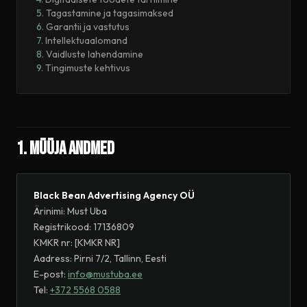
Tagastamine ja tagasimaksed
Garantii ja vastutus
Intellektuaalomand
Vaidluste lahendamine
Tingimuste kehtivus
1. Müüja andmed
Black Bean Advertising Agency OÜ
Ärinimi: Must Uba
Registrikood: 17136809
KMKR nr: [KMKR NR]
Aadress: Pirni 7/2, Tallinn, Eesti
E-post:
info@mustuba.ee
Tel:
+372 5568 0588