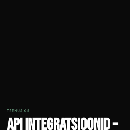
TEENUS 08
API Integratsioonid –