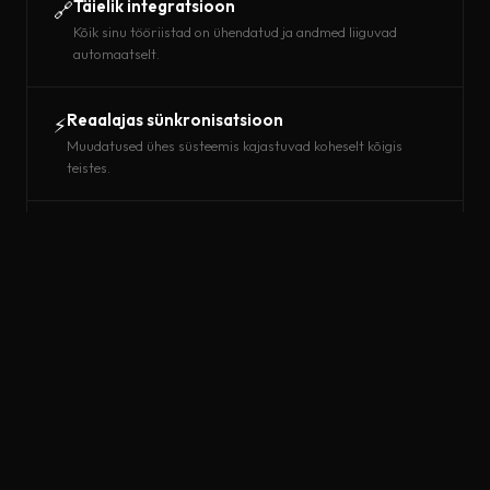
Täielik integratsioon
🔗
Kõik sinu tööriistad on ühendatud ja andmed liiguvad
automaatselt.
Reaalajas sünkronisatsioon
⚡
Muudatused ühes süsteemis kajastuvad koheselt kõigis
teistes.
Vähemad vead
🛡️
Automaatne andmevoog elimineerib käsitsi sisestamise
vead.
Automaatsed raportid
📊
Raportid ja koondandmed tulevad automaatselt, ilma
käsitsi tööta.