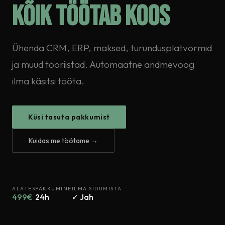
kõik töötab koos
Ühenda CRM, ERP, maksed, turundusplatvormid
ja muud tööriistad. Automaatne andmevoog
ilma käsitsi tööta.
Küsi tasuta pakkumist
Kuidas me töötame →
ALATES
PAKKUMINE
ILMA SIDUMISTA
499€
24h
✓ Jah