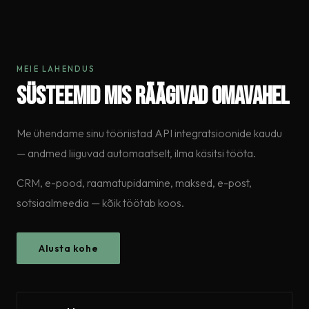
MEIE LAHENDUS
Süsteemid mis räägivad omavahel
Me ühendame sinu tööriistad API integratsioonide kaudu
— andmed liiguvad automaatselt, ilma käsitsi tööta.
CRM, e-pood, raamatupidamine, maksed, e-post,
sotsiaalmeedia — kõik töötab koos.
Alusta kohe